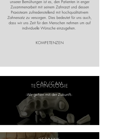
unserer Bemühungen ist es, den Patienten in enger
Zusammenarbeit mit seinem Zahnarzt und dessen
Praxisteam zufriedenstellend mit hochqualitativem
Zahnersatz zu versorgen. Dies bedeutet für uns auch,
dass wir uns Zeit für den Menschen nehmen um auf
individuelle Wünsche einzugehen.
KOMPETENZEN
CAD/CAM
TECHNOLOGIE
-Wir gehen mit der Zukunft-