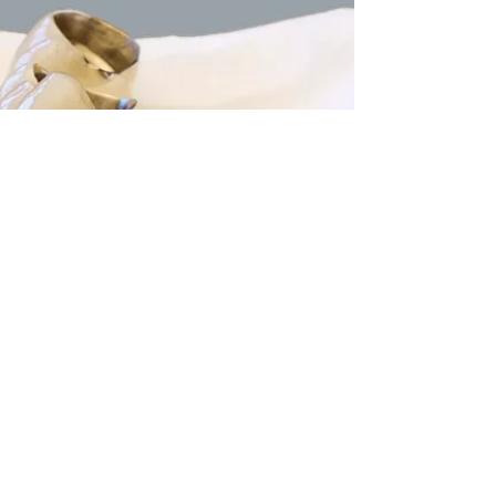
LEISTUNGEN
Kronen und Brücken
Inlays, Onlays
Teleskopversorungen
Langzeitprovisorien
Monolitische Kronen
Implantat und Stegkonstruktionen
Veneers
Gefräste Aufbissschienen
Sportschutz/Mundschutz
Zahnkorrekturen mittels Orthoanalyzer