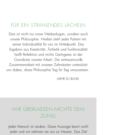
FÜR EIN STRAHLENDES LÄCHELN
Dies ist nicht nur unser Werbeslogan, sondern auch
unsere Philosophie. Hierbei steht jeder Patient mit
seiner Individualität für uns im Mittelpunkt. Das
Ergebnis aus Kreativität, Ästhetik und Funktionalität
heißt Perfektion und nichts Geringeres ist der
Grundsatz unserer Arbeit. Die vertrauensvolle
Zusammenarbeit mit unseren Zahnärzten unterstützt
uns dabei, diese Philosophie Tag für Tag umzusetzen.
MEHR ZU BUND
WIR ÜBERLASSEN NICHTS DEM
ZUFALL
Jeder Mensch ist anders. Diese Aussage kennt wohl
jeder und wir nehmen sie uns zu Herzen. Das Ziel