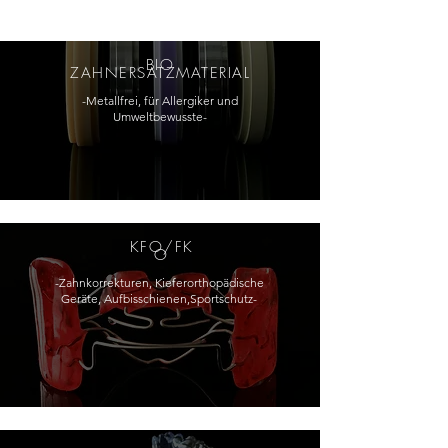
BIO
ZAHNERSATZMATERIAL
-Metallfrei, für Allergiker und
Umweltbewusste-
KFO/FK
O
-Zahnkorrekturen, Kieferorthopädische
Geräte, Aufbisschienen,Sportschutz-