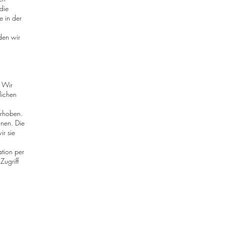
die
e in der
den wir
. Wir
lichen
rhoben.
nnen. Die
ir sie
ation per
Zugriff