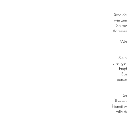
Diese Se
wie zum
SSL-bz
Adressze
Wenn
Sie h
unentgel
Empf
Spe
perso
Der
Übersen
hiermit w
Falle 