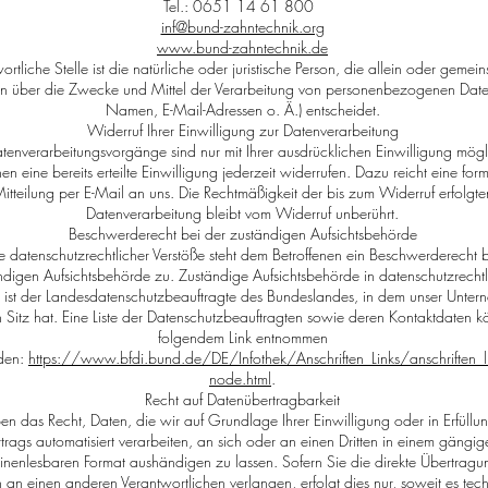
Tel.: 0651 14 61 800
inf@bund-zahntechnik.org
www.bund-zahntechnik.de
ortliche Stelle ist die natürliche oder juristische Person, die allein oder gemei
n über die Zwecke und Mittel der Verarbeitung von personenbezogenen Date
Namen, E-Mail-Adressen o. Ä.) entscheidet.
Widerruf Ihrer Einwilligung zur Datenverarbeitung
atenverarbeitungsvorgänge sind nur mit Ihrer ausdrücklichen Einwilligung mögl
en eine bereits erteilte Einwilligung jederzeit widerrufen. Dazu reicht eine for
itteilung per E-Mail an uns. Die Rechtmäßigkeit der bis zum Widerruf erfolgte
Datenverarbeitung bleibt vom Widerruf unberührt.
Beschwerderecht bei der zuständigen Aufsichtsbehörde
le datenschutzrechtlicher Verstöße steht dem Betroffenen ein Beschwerderecht 
ndigen Aufsichtsbehörde zu. Zuständige Aufsichtsbehörde in datenschutzrecht
 ist der Landesdatenschutzbeauftragte des Bundeslandes, in dem unser Unter
n Sitz hat. Eine Liste der Datenschutzbeauftragten sowie deren Kontaktdaten 
folgendem Link entnommen
den:
https://www.bfdi.bund.de/DE/Infothek/Anschriften_Links/anschriften_li
node.html
.
Recht auf Datenübertragbarkeit
en das Recht, Daten, die wir auf Grundlage Ihrer Einwilligung oder in Erfüllu
trags automatisiert verarbeiten, an sich oder an einen Dritten in einem gängig
nenlesbaren Format aushändigen zu lassen. Sofern Sie die direkte Übertragu
 an einen anderen Verantwortlichen verlangen, erfolgt dies nur, soweit es tec