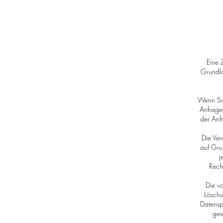
Eine 
Grundla
Wenn Sie
Anfrage
der Anf
Die Ver
auf Gru
j
Rech
Die v
Löschu
Datensp
ges