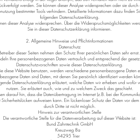
ückverfolgt werden. Sie können dieser Analyse widersprechen oder sie durch 
nutzung bestimmter Tools verhindern. Detaillierte Informationen dazu finden Si
folgenden Datenschutzerklärung.
nnen dieser Analyse widersprechen. Über die Widerspruchsmöglichkeiten wer
Sie in dieser Datenschutzerklärung informieren.
2. Allgemeine Hinweise und Pflichtinformationen
Datenschutz
Betreiber dieser Seiten nehmen den Schutz Ihrer persönlichen Daten sehr ernst
deln Ihre personenbezogenen Daten vertraulich und entsprechend der gesetz
Datenschutzvorschriften sowie dieser Datenschutzerklärung.
e diese Website benutzen, werden verschiedene personenbezogene Daten e
bezogene Daten sind Daten, mit denen Sie persönlich identifiziert werden kö
egende Datenschutzerklärung erläutert, welche Daten wir erheben und wofür w
nutzen. Sie erläutert auch, wie und zu welchem Zweck das geschieht.
en darauf hin, dass die Datenübertragung im Internet (z.B. bei der Kommunik
) Sicherheitslücken aufweisen kann. Ein lückenloser Schutz der Daten vor dem 
durch Dritte ist nicht möglich.
Hinweis zur verantwortlichen Stelle
Die verantwortliche Stelle für die Datenverarbeitung auf dieser Website ist:
Bund Zahntechnik GmbH
Kreuzweg 8a
54295 Trier