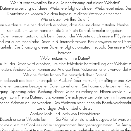
Wer ist verantwortlich für die Datenerfassung auf dieser Website?
 Datenverarbeitung auf dieser Website erfolgt durch den Websitebetreiber. De
Kontaktdaten können Sie dem Impressum dieser Website entnehmen.
Wie erfassen wir Ihre Daten?
ten werden zum einen dadurch erhoben, dass Sie uns diese mitteilen. Hierbei
sich z.B. um Daten handeln, die Sie in ein Kontaktformular eingeben.
Daten werden automatisch beim Besuch der Website durch unsere IT-Systeme e
nd vor allem technische Daten (z.B. Internetbrowser, Betriebssystem oder Uhrze
naufrufs). Die Erfassung dieser Daten erfolgt automatisch, sobald Sie unsere W
betreten.
Wofür nutzen wir Ihre Daten?
in Teil der Daten wird erhoben, um eine fehlerfreie Bereitstellung der Website 
eisten. Andere Daten können zur Analyse Ihres Nutzerverhaltens verwendet 
Welche Rechte haben Sie bezüglich Ihrer Daten?
n jederzeit das Recht unentgeltlich Auskunft über Herkunft, Empfänger und Zw
cherten personenbezogenen Daten zu erhalten. Sie haben außerdem ein Rech
igung, Sperrung oder Löschung dieser Daten zu verlangen. Hierzu sowie zu w
ragen zum Thema Datenschutz können Sie sich jederzeit unter der im Impress
enen Adresse an uns wenden. Des Weiteren steht Ihnen ein Beschwerderecht
zuständigen Aufsichtsbehörde zu.
Analyse-Tools und Tools von Drittanbietern
Besuch unserer Website kann Ihr Surf-Verhalten statistisch ausgewertet werden
ht vor allem mit Cookies und mit sogenannten Analyseprogrammen. Die Analys
rf-Verhaltens erfolgt in der Regel anonym; das Surf-Verhalten kann nicht zu Ihn