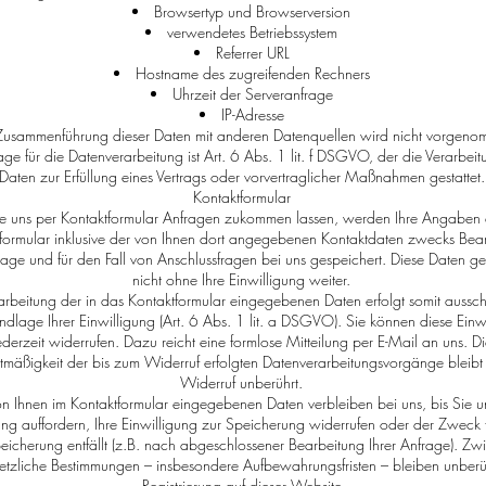
Browsertyp und Browserversion
verwendetes Betriebssystem
Referrer URL
Hostname des zugreifenden Rechners
Uhrzeit der Serveranfrage
IP-Adresse
Zusammenführung dieser Daten mit anderen Datenquellen wird nicht vorgeno
ge für die Datenverarbeitung ist Art. 6 Abs. 1 lit. f DSGVO, der die Verarbei
Daten zur Erfüllung eines Vertrags oder vorvertraglicher Maßnahmen gestattet.
Kontaktformular
 uns per Kontaktformular Anfragen zukommen lassen, werden Ihre Angaben
formular inklusive der von Ihnen dort angegebenen Kontaktdaten zwecks Bea
rage und für den Fall von Anschlussfragen bei uns gespeichert. Diese Daten g
nicht ohne Ihre Einwilligung weiter.
arbeitung der in das Kontaktformular eingegebenen Daten erfolgt somit ausschl
ndlage Ihrer Einwilligung (Art. 6 Abs. 1 lit. a DSGVO). Sie können diese Einw
ederzeit widerrufen. Dazu reicht eine formlose Mitteilung per E-Mail an uns. Di
tmäßigkeit der bis zum Widerruf erfolgten Datenverarbeitungsvorgänge bleib
Widerruf unberührt.
on Ihnen im Kontaktformular eingegebenen Daten verbleiben bei uns, bis Sie u
ng auffordern, Ihre Einwilligung zur Speicherung widerrufen oder der Zweck f
eicherung entfällt (z.B. nach abgeschlossener Bearbeitung Ihrer Anfrage). Z
etzliche Bestimmungen – insbesondere Aufbewahrungsfristen – bleiben unberü
Registrierung auf dieser Website