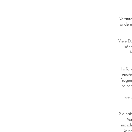
Verantw
andere
Viele D
könn
M
Im Fal
zustä
Fragen
seine
wer
Sie hab
Ver
maschi
Daten