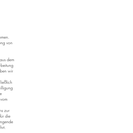
mmen.
tung von
 aus dem
rbeitung
eben wir
ießlich
illigung
e
t vom
ns zur
ür die
wingende
hrt.