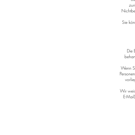
zur
Nichtbe
Sie kö
Die 
behan
Wenn Si
Personen
vorli
Wir weis
E-Mail