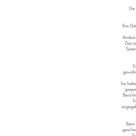
Die
Ihre Da
Andere 
Das si
Seite
E
gewährl
Sie habe
gespei
Bericht
F
angegeb
Beim 
geschie
Su