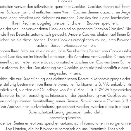
Cookies
rnetseiten verwenden teilweise so genannte Cookies. Cookies richten auf Ihre
nen Schaden an und enthalten keine Viren. Cookies dienen dazu, unser Ange
reundlicher, effektiver und sicherer zu machen. Cookies sind kleine Textdateien,
Ihrem Rechner abgelegt werden und die Ihr Browser speichert.
ten der von uns verwendeten Cookies sind so genannte “Session-Cookies”. Si
nde Ihres Besuchs automatisch gelöscht. Andere Cookies bleiben auf Ihrem E
ichert bis Sie diese löschen. Diese Cookies ermöglichen es uns, Ihren Browse
nächsten Besuch wiederzuerkennen.
önnen Ihren Browser so einstellen, dass Sie über das Setzen von Cookies infor
und Cookies nur im Einzelfall erlauben, die Annahme von Cookies für bestimm
nerell ausschließen sowie das automatische Löschen der Cookies beim Schli
 aktivieren. Bei der Deaktivierung von Cookies kann die Funktionalität dieser
eingeschränkt sein.
kies, die zur Durchführung des elektronischen Kommunikationsvorgangs oder
eitstellung bestimmter, von Ihnen erwünschter Funktionen (z.B. Warenkorbfunkt
derlich sind, werden auf Grundlage von Art. 6 Abs. 1 lit. f DSGVO gespeicher
etreiber hat ein berechtigtes Interesse an der Speicherung von Cookies zur t
eien und optimierten Bereitstellung seiner Dienste. Soweit andere Cookies (z.B.
zur Analyse Ihres Surfverhaltens) gespeichert werden, werden diese in dieser
Datenschutzerklärung gesondert behandelt.
Server-Log-Dateien
ider der Seiten erhebt und speichert automatisch Informationen in so genannte
Log-Dateien, die Ihr Browser automatisch an uns übermittelt. Dies sind: