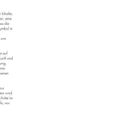
 Inhalte,
en, eine
ss die
ymbol in
 uns
t auf
kunft und
gung,
ema
ebenen
zur
ien wird
hritte im
s, vor.