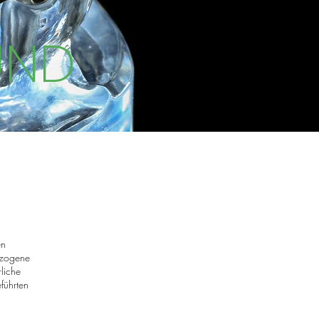
UND
en
ezogene
rliche
führten