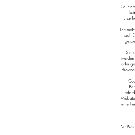
Die Inte
kei
nutzerf
Die meis
nach E
gespe
Sie k
werden 
oder ge
Browser
Coo
Ber
erfor
Websiteb
fehlerfr
Der Prov