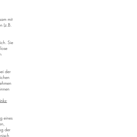
nsam mit
n (z.B.
ich. Sie
mlose
n
bei der
lichen
nehmen
können
nks-
ng eines
en,
ng der
hnisch