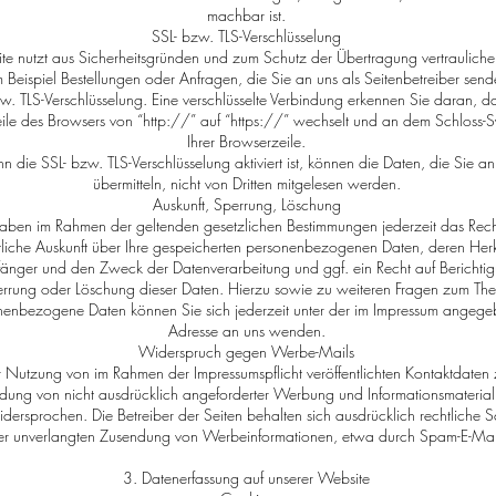
machbar ist.
SSL- bzw. TLS-Verschlüsselung
ite nutzt aus Sicherheitsgründen und zum Schutz der Übertragung vertraulicher
 Beispiel Bestellungen oder Anfragen, die Sie an uns als Seitenbetreiber send
w. TLS-Verschlüsselung. Eine verschlüsselte Verbindung erkennen Sie daran, da
ile des Browsers von “http://” auf “https://” wechselt und an dem Schloss-S
Ihrer Browserzeile.
 die SSL- bzw. TLS-Verschlüsselung aktiviert ist, können die Daten, die Sie an
übermitteln, nicht von Dritten mitgelesen werden.
Auskunft, Sperrung, Löschung
aben im Rahmen der geltenden gesetzlichen Bestimmungen jederzeit das Rech
tliche Auskunft über Ihre gespeicherten personenbezogenen Daten, deren Her
änger und den Zweck der Datenverarbeitung und ggf. ein Recht auf Berichti
rrung oder Löschung dieser Daten. Hierzu sowie zu weiteren Fragen zum Th
nenbezogene Daten können Sie sich jederzeit unter der im Impressum angeg
Adresse an uns wenden.
Widerspruch gegen Werbe-Mails
 Nutzung von im Rahmen der Impressumspflicht veröffentlichten Kontaktdaten 
dung von nicht ausdrücklich angeforderter Werbung und Informationsmaterial
idersprochen. Die Betreiber der Seiten behalten sich ausdrücklich rechtliche Sc
der unverlangten Zusendung von Werbeinformationen, etwa durch Spam-E-Mail
3. Datenerfassung auf unserer Website