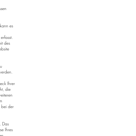
ssen
 kann es
rfasst.
it des
ebsite
zu
werden.
eck Ihrer
t, die
eiteren
um
 bei der
. Das
e Ihres
en