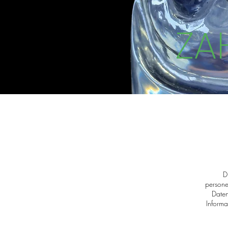
ZA
D
persone
Daten
Informa