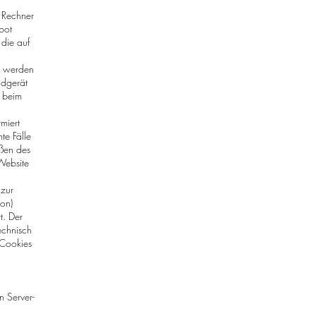
m Rechner
bot
 die auf
e werden
ndgerät
r beim
miert
te Fälle
eßen des
 Website
 zur
ion)
t. Der
echnisch
 Cookies
n Server-